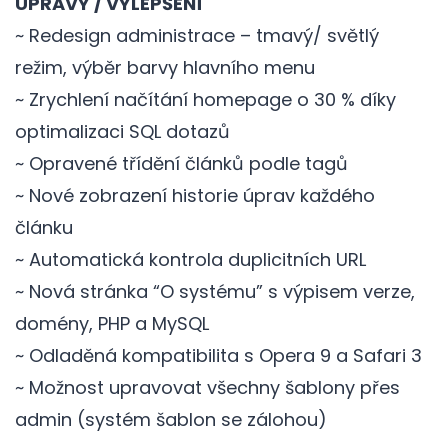
ÚPRAVY / VYLEPŠENÍ
~ Redesign administrace – tmavý/ světlý
režim, výběr barvy hlavního menu
~ Zrychlení načítání homepage o 30 % díky
optimalizaci SQL dotazů
~ Opravené třídění článků podle tagů
~ Nové zobrazení historie úprav každého
článku
~ Automatická kontrola duplicitních URL
~ Nová stránka “O systému” s výpisem verze,
domény, PHP a MySQL
~ Odladěná kompatibilita s Opera 9 a Safari 3
~ Možnost upravovat všechny šablony přes
admin (systém šablon se zálohou)