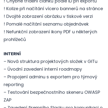
! Chybné třídění článků podle ID při exportu
! Kolize při načítání vícero bannerů na stránce
! Dvojité zobrazení obrázku v tiskové verzi
! Pomalé načítání seznamu objednávek
! Nefunkční zobrazení ikony PDF u některých
prohlížečů
INTERNÍ
– Nová struktura projektových složek v GITu
– Úvodní zavedení interní roadmapy
– Propojení adminu s exportem pro týmový
reporting
– Testování bezpečnostního skeneru OWASP
ZAP
– Zavedení firemního Slacku pro komunikaci o