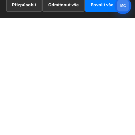
Přizpůsobit
Odmítnout vše
Povolit vše
MC
© 2026 PublicMC – profesionální redakční systém bez
pluginů a závislostí.