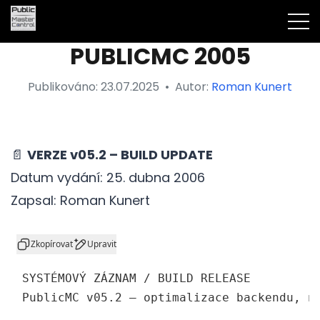
PUBLICMC 2005
Publikováno:
23.07.2025
•
Autor:
Roman Kunert
📄
VERZE v05.2 – BUILD UPDATE
Datum vydání: 25. dubna 2006
Zapsal: Roman Kunert
css
Zkopírovat
Upravit
SYSTÉMOVÝ ZÁZNAM / BUILD RELEASE  

PublicMC v05.
2
 – optimalizace backendu, n