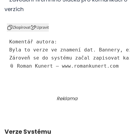
verzích
vbnet
Zkopírovat
Upravit
Komentář autora:  

Byla 
to
 verze ve znamení dat. Bannery, ex
Zároveň se 
do
 systému začal zapisovat každ
📎 Roman Kunert – www.romankunert.com
Reklama
Verze Systému